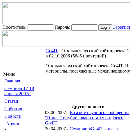
Посетитель:
Пароль:
Зарегис
Go4IT
: Открылся русский сайт проекта 
в 02.10.2006
(
5645 прочтений
)
Открылся русский сайт проекта Go4IT. На
материалы, посвящённые междунардному
Меню
Главная
Семинар 17-18
апреля 2007г.
Статьи
Другие новости
События
08.06.2007 -
В газете научного сообщества
Новости
"Поиск" опубликована статья о проекте
Go4IT
Архив
20.04.2007 -
Семинар «Go4IT – шаг к